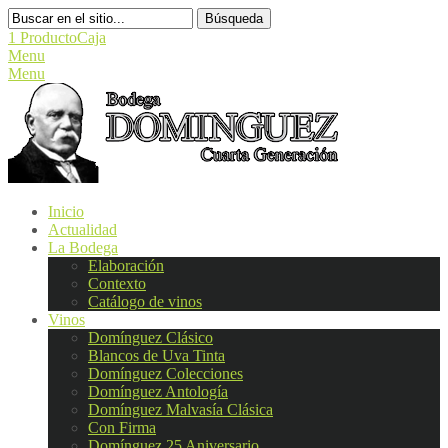
Búsqueda
1 Producto
Caja
Menu
Menu
Inicio
Actualidad
La Bodega
Elaboración
Contexto
Catálogo de vinos
Vinos
Domínguez Clásico
Blancos de Uva Tinta
Domínguez Colecciones
Domínguez Antología
Domínguez Malvasía Clásica
Con Firma
Domínguez 25 Aniversario