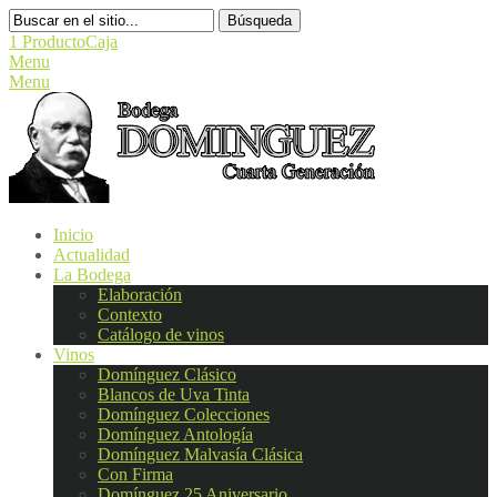
Búsqueda
1 Producto
Caja
Menu
Menu
Inicio
Actualidad
La Bodega
Elaboración
Contexto
Catálogo de vinos
Vinos
Domínguez Clásico
Blancos de Uva Tinta
Domínguez Colecciones
Domínguez Antología
Domínguez Malvasía Clásica
Con Firma
Domínguez 25 Aniversario